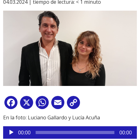
04.03.2024 |
tiempo de lectura:
< 1
minuto
Facebook
X
WhatsApp
Email
Copy
Link
En la foto: Luciano Gallardo y Lucía Acuña
Reproductor
00:00
00:00
de