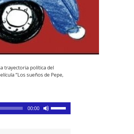
 trayectoria política del
elícula “Los sueños de Pepe,
Utiliza
00:00
las
teclas
de