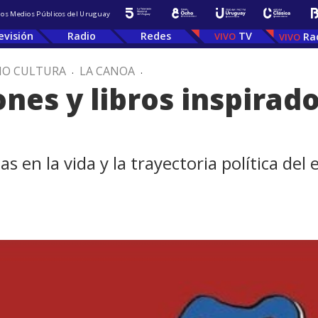
 los Medios Públicos del Uruguay
evisión
Radio
Redes
TV
Ra
IO CULTURA
.
LA CANOA
.
ones y libros inspirad
s en la vida y la trayectoria política del