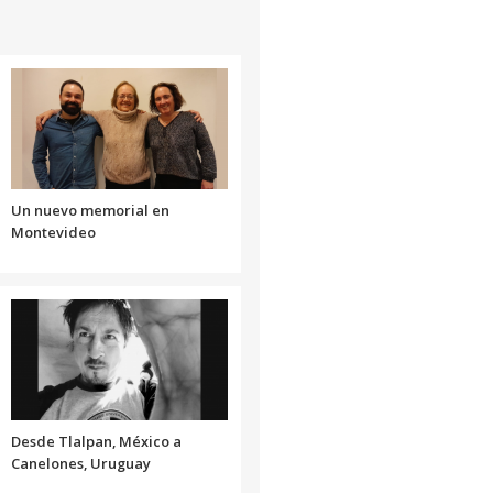
flecha
arriba/abajo
para
aumentar
o
disminuir
el
volumen.
Un nuevo memorial en
Montevideo
Desde Tlalpan, México a
Canelones, Uruguay