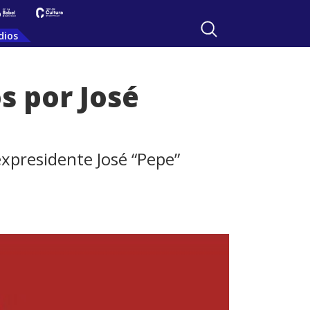
dios
os por José
 expresidente José “Pepe”