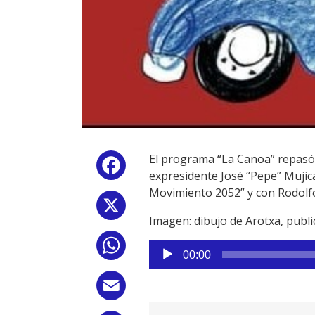
El programa “La Canoa” repasó al
Facebook
expresidente José “Pepe” Mujic
Movimiento 2052” y con Rodolfo 
X
Imagen: dibujo de Arotxa, publi
WhatsApp
Reproductor
00:00
de
audio
Email