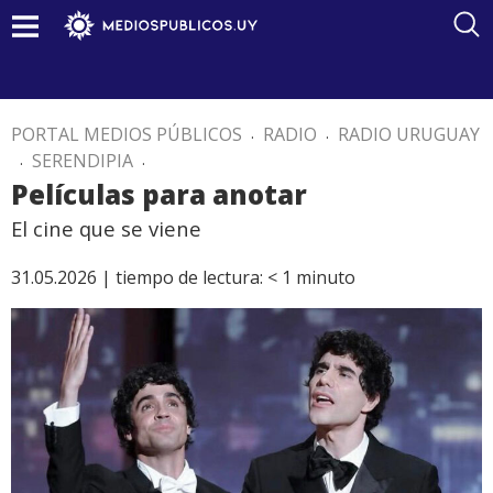
PORTAL MEDIOS PÚBLICOS
.
RADIO
.
RADIO URUGUAY
.
SERENDIPIA
.
Películas para anotar
El cine que se viene
31.05.2026 |
tiempo de lectura:
< 1
minuto