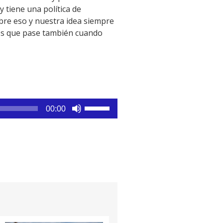
 tiene una política de
re eso y nuestra idea siempre
mos que pase también cuando
Utiliza
00:00
las
teclas
de
flecha
arriba/abajo
para
aumentar
o
disminuir