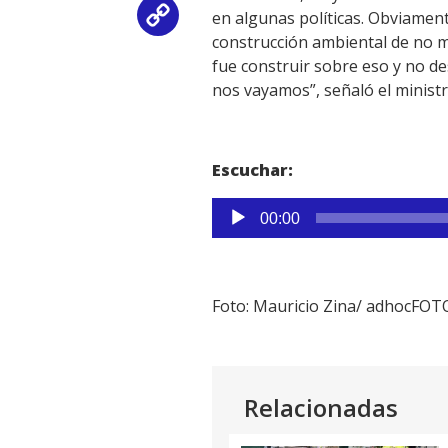
en algunas políticas. Obviamen
Copy
construcción ambiental de no 
Link
fue construir sobre eso y no d
nos vayamos”, señaló el minist
Escuchar:
Reproductor
00:00
de
audio
Foto: Mauricio Zina/ adhocFOT
Relacionadas