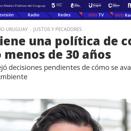
 los Medios Públicos del Uruguay
evisión
Radio
Redes
TV
Ra
IO URUGUAY
.
JUSTOS Y PECADORES
.
iene una política de 
o menos de 30 años
dejó decisiones pendientes de cómo se a
 Ambiente