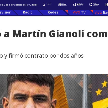
 los Medios Públicos del Uruguay
evisión
Radio
Redes
TV
Ra
 a Martín Gianoli co
go y firmó contrato por dos años