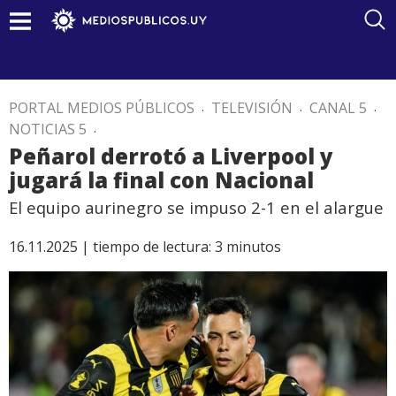
PORTAL MEDIOS PÚBLICOS
.
TELEVISIÓN
.
CANAL 5
.
NOTICIAS 5
.
Peñarol derrotó a Liverpool y
jugará la final con Nacional
El equipo aurinegro se impuso 2-1 en el alargue
16.11.2025 |
tiempo de lectura:
3
minutos