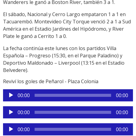
Wanderers le ganó a Boston River, también 3 a 1.
El sábado, Nacional y Cerro Largo empataron 1 a 1 en
Tacuarembó. Montevideo City Torque venció 2 a 1 a Sud
América en el Estadio Jardines del Hipódromo, y River
Plate le ganó a Cerrito 1 a 0.
La fecha continúa este lunes con los partidos Villa
Española – Progreso (15:30, en el Parque Paladino) y
Deportivo Maldonado – Liverpool (13:15 en el Estadio
Belvedere).
Reviví los goles de Peñarol - Plaza Colonia
Reproductor
00:00
00:00
de
audio
Reproductor
00:00
00:00
de
audio
Reproductor
00:00
00:00
de