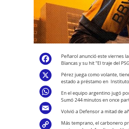
Peñarol anunció este viernes la
Facebook
Blancas y su hit "El traje del PSG
Pérez juega como volante, tiene
X
estado a préstamo en Institut
WhatsApp
En el equipo argentino jugó por
Sumó 244 minutos en once partid
Email
Volvió a Defensor a mitad de año
Más temprano, el carbonero pre
Copy