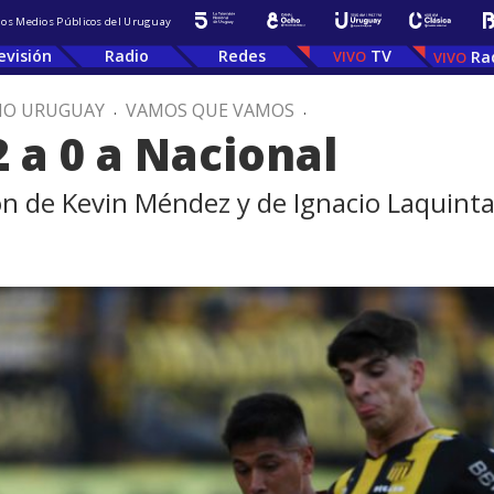
 los Medios Públicos del Uruguay
evisión
Radio
Redes
TV
Ra
IO URUGUAY
.
VAMOS QUE VAMOS
.
 a 0 a Nacional
ron de Kevin Méndez y de Ignacio Laquint