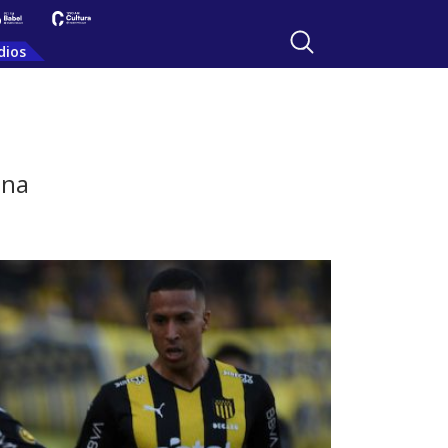
dios
ana