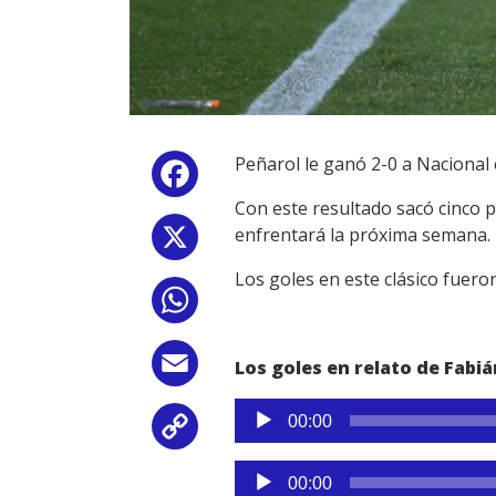
Peñarol le ganó 2-0 a Nacional
Facebook
Con este resultado sacó cinco p
enfrentará la próxima semana.
X
Los goles en este clásico fuero
WhatsApp
Email
Los goles en relato de Fabi
Reproductor
00:00
Copy
de
audio
Reproductor
Link
00:00