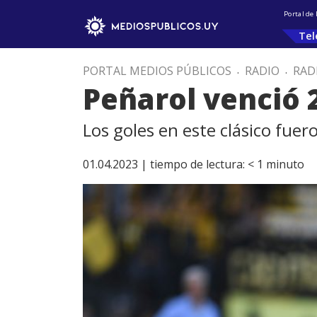
Portal de
Tel
PORTAL MEDIOS PÚBLICOS
.
RADIO
.
RAD
Peñarol venció 2
Los goles en este clásico fue
01.04.2023 |
tiempo de lectura:
< 1
minuto