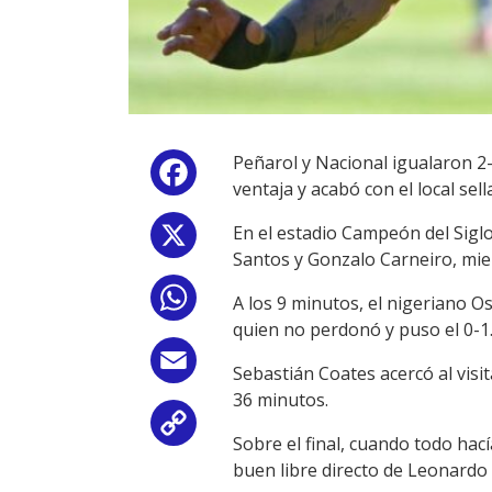
Peñarol y Nacional igualaron 2-
Facebook
ventaja y acabó con el local se
En el estadio Campeón del Siglo
X
Santos y Gonzalo Carneiro, mi
WhatsApp
A los 9 minutos, el nigeriano Os
quien no perdonó y puso el 0-1
Email
Sebastián Coates acercó al visi
36 minutos.
Copy
Sobre el final, cuando todo hac
buen libre directo de Leonardo
Link