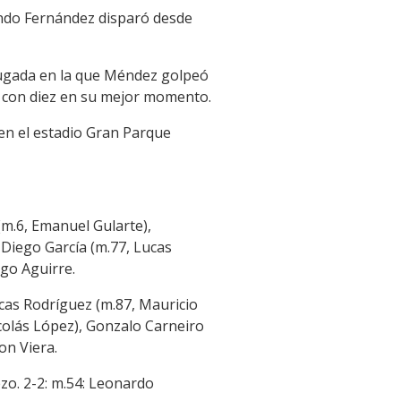
ando Fernández disparó desde
jugada en la que Méndez golpeó
dó con diez en su mejor momento.
 en el estadio Gran Parque
(m.6, Emanuel Gularte),
 Diego García (m.77, Lucas
go Aguirre.
ucas Rodríguez (m.87, Mauricio
icolás López), Gonzalo Carneiro
on Viera.
ezo. 2-2: m.54: Leonardo