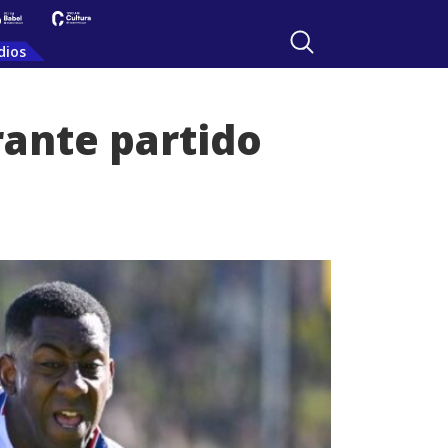
dios
rante partido