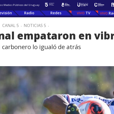
 los Medios Públicos del Uruguay
evisión
Radio
Redes
TV
Ra
.
CANAL 5
.
NOTICIAS 5
.
nal empataron en vib
l carbonero lo igualó de atrás