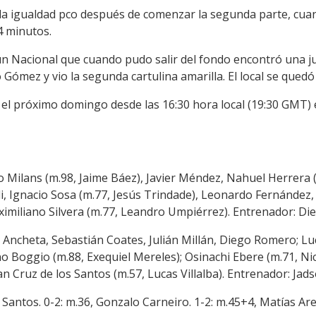
 la igualdad pco después de comenzar la segunda parte, cu
4 minutos.
un Nacional que cuando pudo salir del fondo encontró una 
 Gómez y vio la segunda cartulina amarilla. El local se que
 el próximo domingo desde las 16:30 hora local (19:30 GMT)
o Milans (m.98, Jaime Báez), Javier Méndez, Nahuel Herrera 
i, Ignacio Sosa (m.77, Jesús Trindade), Leonardo Fernández,
imiliano Silvera (m.77, Leandro Umpiérrez). Entrenador: Die
no Ancheta, Sebastián Coates, Julián Millán, Diego Romero; L
ano Boggio (m.88, Exequiel Mereles); Osinachi Ebere (m.71, N
n Cruz de los Santos (m.57, Lucas Villalba). Entrenador: Jads
s Santos. 0-2: m.36, Gonzalo Carneiro. 1-2: m.45+4, Matías Ar