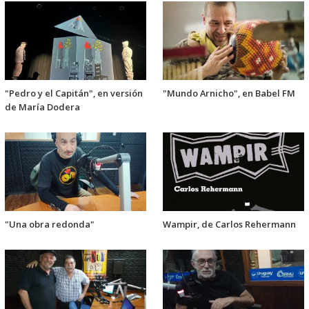
"Pedro y el Capitán", en versión
"Mundo Arnicho", en Babel FM
de María Dodera
"Una obra redonda"
Wampir, de Carlos Rehermann