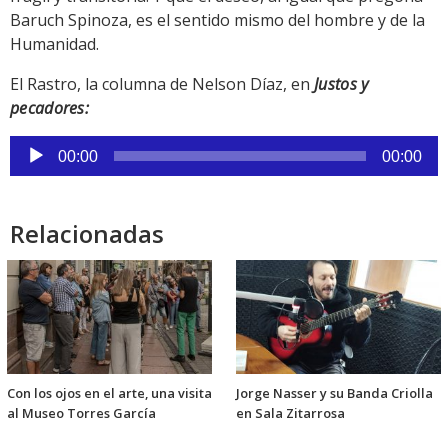
Baruch Spinoza, es el sentido mismo del hombre y de la
Humanidad.
El Rastro, la columna de Nelson Díaz, en
Justos y
pecadores:
Reproductor
00:00
00:00
de
audio
Relacionadas
Con los ojos en el arte, una visita
Jorge Nasser y su Banda Criolla
al Museo Torres García
en Sala Zitarrosa