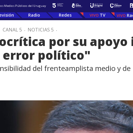
 los Medios Públicos del Uruguay
evisión
Radio
Redes
TV
Ra
.
CANAL 5
.
NOTICIAS 5
.
ocrítica por su apoyo i
 error político"
sibilidad del frenteamplista medio y de l