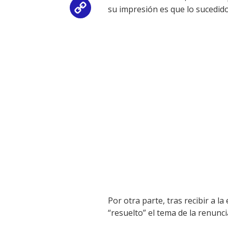
su impresión es que lo sucedido
Copy
Link
Por otra parte, tras recibir a 
“resuelto” el tema de la renunc