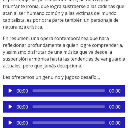
triunfante ironía, que logra sustraerse a las cadenas que
atan al ser humano común y a las víctimas del mundo
capitalista, es por otra parte también un personaje de
naturaleza crística.
En resumen, una ópera contemporánea que hará
reflexionar profundamente a quien logre comprenderla,
y asimismo disfrutar de una música que va desde la
suspensión armónica hasta las tendencias de vanguardia
actuales, pero que jamás decepciona.
Les ofrecemos un genuino y jugoso desafío....
Reproductor
00:00
00:00
de
audio
Reproductor
00:00
00:00
de
audio
Reproductor
00:00
00:00
de