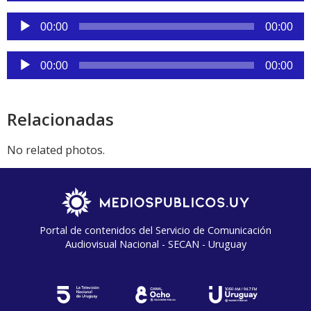
audio
Reproductor
00:00
00:00
de
audio
Reproductor
00:00
00:00
de
audio
Relacionadas
No related photos.
Portal de contenidos del Servicio de Comunicación
Audiovisual Nacional - SECAN - Uruguay