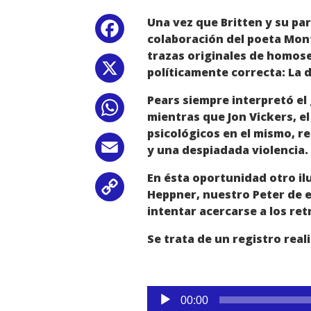
Una vez que Britten y su par
Facebook
colaboración del poeta Mont
trazas originales de homose
X
políticamente correcta: La 
Pears siempre interpretó el
WhatsApp
mientras que Jon Vickers, e
psicológicos en el mismo, 
Email
y una despiadada violencia.
En ésta oportunidad otro il
Copy
Heppner, nuestro Peter de e
intentar acercarse a los ret
Link
Se trata de un registro real
Reproductor
00:00
de