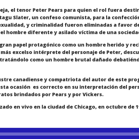
eja, el tenor Peter Pears para quien el rol fuera dest
agu Slater, un confeso comunista, para la confección 
xualidad, y criminalidad fueron eliminadas a favor 
del hombre diferente y asilado víctima de una socie
 gran papel protagónico como un hombre herido y rec
l más excelso intérprete del personaje de Peter, des
retratándolo como un hombre brutal dañado debatiénd
ustre canadiense y compatriota del autor de este pro
sta ocasión es correcto en su interpretación del per
ratos brindados por Pears y por Vickers.
izado en vivo en la ciudad de Chicago, en octubre de 1