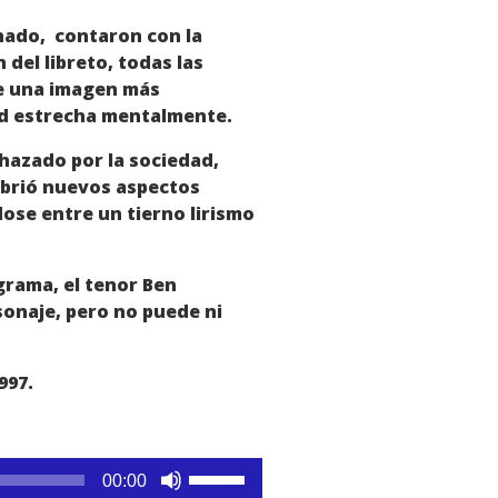
inado, contaron con la
del libreto, todas las
de una imagen más
dad estrecha mentalmente.
hazado por la sociedad,
cubrió nuevos aspectos
ose entre un tierno lirismo
grama, el tenor Ben
sonaje, pero no puede ni
997.
Utiliza
00:00
las