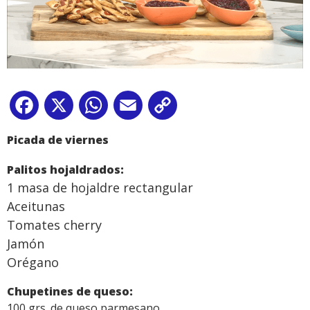
Facebook
X
WhatsApp
Email
Copy
Link
Picada de viernes
Palitos hojaldrados:
1 masa de hojaldre rectangular
Aceitunas
Tomates cherry
Jamón
Orégano
Chupetines de queso:
100 grs. de queso parmesano