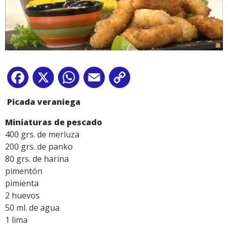
Facebook
X
WhatsApp
Email
Copy
Link
Picada veraniega
Miniaturas de pescado
400 grs. de merluza
200 grs. de panko
80 grs. de harina
pimentón
pimienta
2 huevos
50 ml. de agua
1 lima