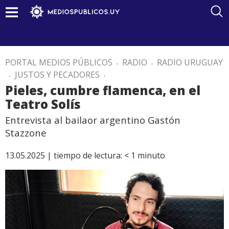
PORTAL MEDIOS PÚBLICOS
.
RADIO
.
RADIO URUGUAY
.
JUSTOS Y PECADORES
.
Pieles, cumbre flamenca, en el
Teatro Solís
Entrevista al bailaor argentino Gastón
Stazzone
13.05.2025 |
tiempo de lectura:
< 1
minuto