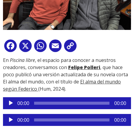
Facebook
X
WhatsApp
Email
Copy
Link
En
Piscina libre
, el espacio para conocer a nuestros
creadores, conversamos con
Felipe Polleri
, que hace
poco publicó una versión actualizada de su novela corta
El alma del mundo, con el título de
El alma del mundo
según Federico
(Hum, 2024).
Reproductor
00:00
00:00
de
audio
Reproductor
00:00
00:00
de
audio