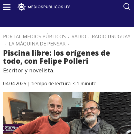
PORTAL MEDIOS PÚBLICOS
.
RADIO
.
RADIO URUGUAY
.
LA MÁQUINA DE PENSAR
.
Piscina libre: los orígenes de
todo, con Felipe Polleri
Escritor y novelista.
04.04.2025 |
tiempo de lectura:
< 1
minuto