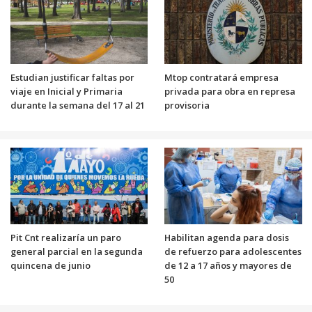
Estudian justificar faltas por
Mtop contratará empresa
viaje en Inicial y Primaria
privada para obra en represa
durante la semana del 17 al 21
provisoria
Pit Cnt realizaría un paro
Habilitan agenda para dosis
general parcial en la segunda
de refuerzo para adolescentes
quincena de junio
de 12 a 17 años y mayores de
50