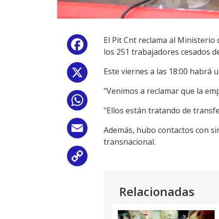
El Pit Cnt reclama al Ministeri
Facebook
los 251 trabajadores cesados d
Este viernes a las 18:00 habrá 
X
"Venimos a reclamar que la empr
WhatsApp
"Ellos están tratando de transf
Email
Además, hubo contactos con sind
transnacional.
Copy
Link
Relacionadas