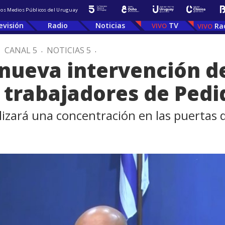
 los Medios Públicos del Uruguay
evisión
Radio
Noticias
TV
Ra
.
CANAL 5
.
NOTICIAS 5
.
 nueva intervención d
 trabajadores de Pedi
alizará una concentración en las puertas