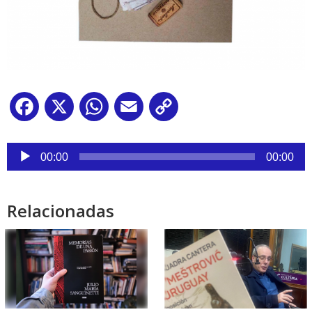
Facebook
X
WhatsApp
Email
Copy
Link
Reproductor
de
00:00
00:00
audio
Relacionadas