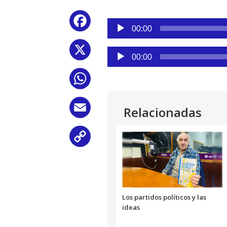
Reproductor
Facebook
de
00:00
audio
X
Reproductor
00:00
de
audio
WhatsApp
Email
Relacionadas
Copy
Link
Los partidos políticos y las
ideas