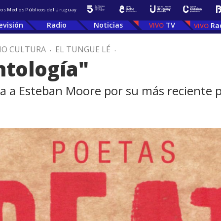
 los Medios Públicos del Uruguay
evisión
Radio
Noticias
TV
Ra
IO CULTURA
.
EL TUNGUE LÉ
.
ntología"
a a Esteban Moore por su más reciente p