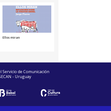
Ellos miran
el Servicio de Comunicación
 SECAN - Uruguay