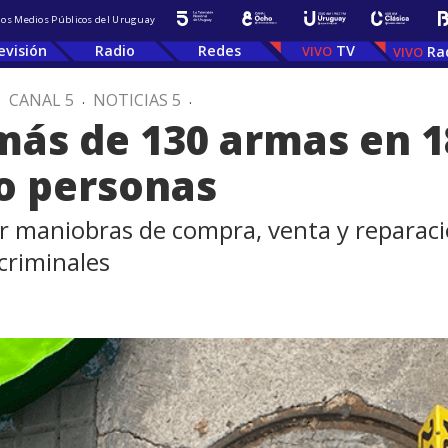
 los Medios Públicos del Uruguay
evisión
Radio
Redes
TV
Ra
.
CANAL 5
.
NOTICIAS 5
.
 más de 130 armas en 
co personas
ar maniobras de compra, venta y reparac
 criminales