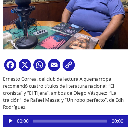
Facebook
X
WhatsApp
Email
Copy
Link
Ernesto Correa, del club de lectura A quemarropa
recomendó cuatro títulos de literatura nacional: “El
cronista” y “El Tijera”, ambos de Diego Vázquez; “La
traición”, de Rafael Massa; y “Un robo perfecto”, de Edh
Rodríguez.
Reproductor
00:00
00:00
de