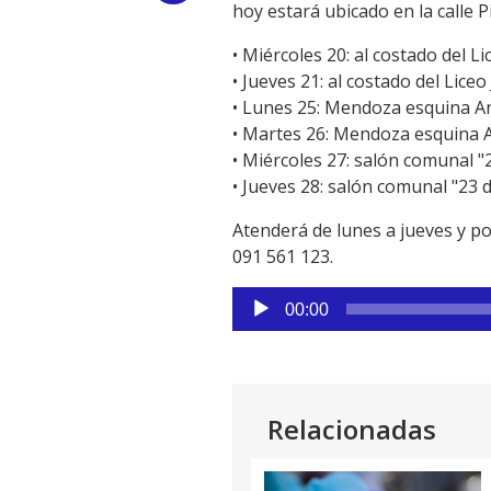
hoy estará ubicado en la calle 
Link
• Miércoles 20: al costado del L
• Jueves 21: al costado del Lice
• Lunes 25: Mendoza esquina An
• Martes 26: Mendoza esquina A
• Miércoles 27: salón comunal "2
• Jueves 28: salón comunal "23 d
Atenderá de lunes a jueves y po
091 561 123.
Reproductor
00:00
de
audio
Relacionadas