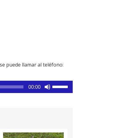
se puede llamar al teléfono:
Utiliza
00:00
las
teclas
de
flecha
arriba/abajo
para
aumentar