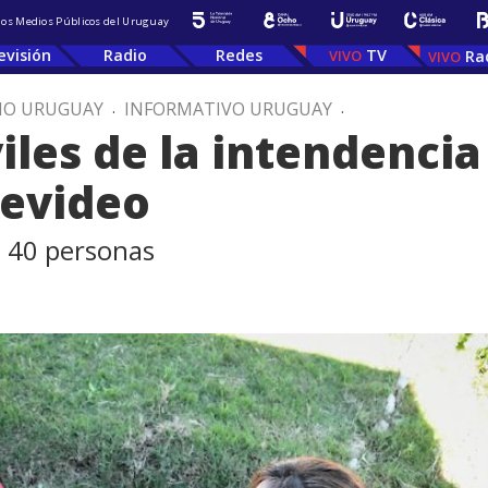
 los Medios Públicos del Uruguay
evisión
Radio
Redes
TV
Ra
IO URUGUAY
.
INFORMATIVO URUGUAY
.
iles de la intendenci
tevideo
n 40 personas