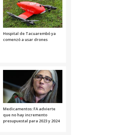
o
disminuir
el
volumen.
Hospital de Tacuarembó ya
comenzó a usar drones
Medicamentos: FA advierte
que no hay incremento
presupuestal para 2023 y 2024