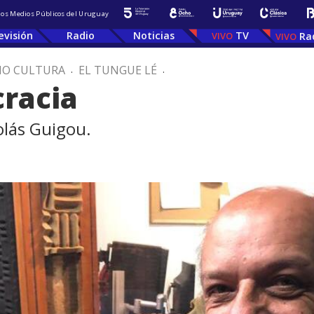
 los Medios Públicos del Uruguay
evisión
Radio
Noticias
TV
Ra
IO CULTURA
.
EL TUNGUE LÉ
.
cracia
lás Guigou.