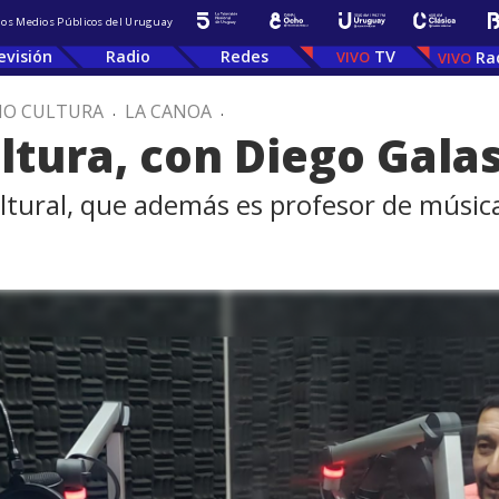
 los Medios Públicos del Uruguay
evisión
Radio
Redes
TV
Ra
IO CULTURA
.
LA CANOA
.
ultura, con Diego Gala
ltural, que además es profesor de músic