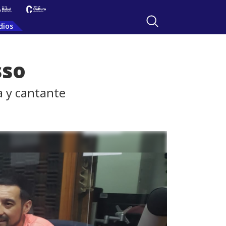
dios
sso
a y cantante