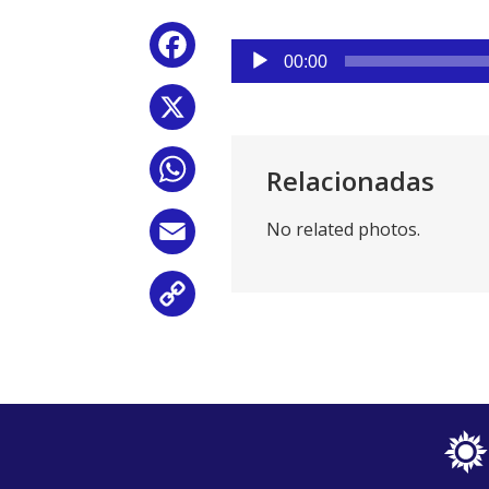
Reproductor
Facebook
de
00:00
audio
X
WhatsApp
Relacionadas
No related photos.
Email
Copy
Link