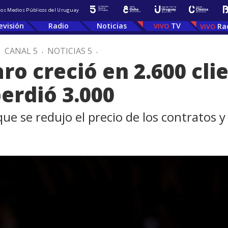
 los Medios Públicos del Uruguay
evisión
Radio
Noticias
TV
Ra
.
CANAL 5
.
NOTICIAS 5
.
aro creció en 2.600 cli
erdió 3.000
que se redujo el precio de los contratos 