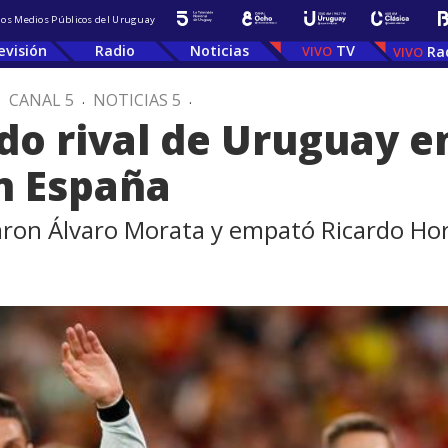
 los Medios Públicos del Uruguay
evisión
Radio
Noticias
TV
Ra
.
CANAL 5
.
NOTICIAS 5
.
do rival de Uruguay e
n España
aron Álvaro Morata y empató Ricardo Hor