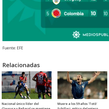
Fuente: EFE
Relacionadas
Nacional único líder del
Muere a los 59 años 'Totò'
Clausura y Peñarol se mantiene
Schillaci, mítico delantero