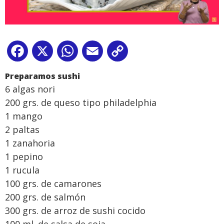
Facebook
X
WhatsApp
Email
Copy
Link
Preparamos sushi
6 algas nori
200 grs. de queso tipo philadelphia
1 mango
2 paltas
1 zanahoria
1 pepino
1 rucula
100 grs. de camarones
200 grs. de salmón
300 grs. de arroz de sushi cocido
100 ml. de salsa de soja