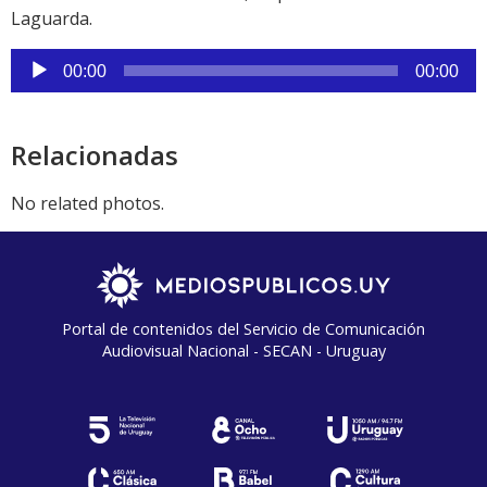
Laguarda.
Reproductor
00:00
00:00
de
audio
Relacionadas
No related photos.
Portal de contenidos del Servicio de Comunicación
Audiovisual Nacional - SECAN - Uruguay