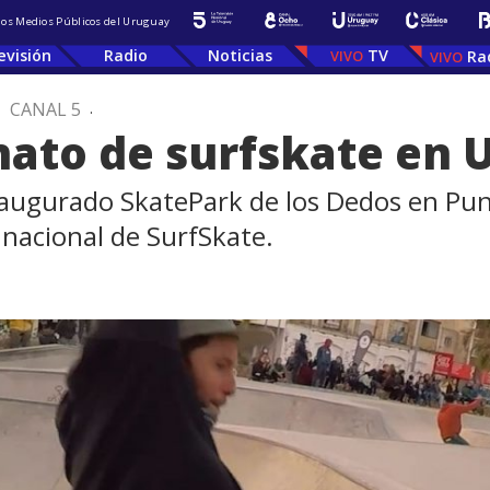
 los Medios Públicos del Uruguay
evisión
Radio
Noticias
TV
Ra
.
CANAL 5
.
ato de surfskate en 
augurado SkatePark de los Dedos en Punta
nacional de SurfSkate.