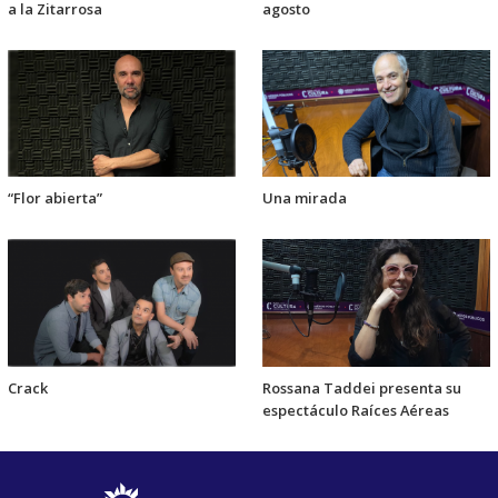
a la Zitarrosa
agosto
“Flor abierta”
Una mirada
Crack
Rossana Taddei presenta su
espectáculo Raíces Aéreas