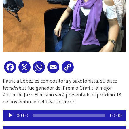
Facebook
X
WhatsApp
Email
Copy
Link
Patricia López es compositora y saxofonista, su disco
Wanderlus
t fue ganador del Premio Graffiti a mejor
álbum de Jazz. El mismo será presentado el próximo 18
de noviembre en el Teatro Ducon.
Reproductor
00:00
00:00
de
audio