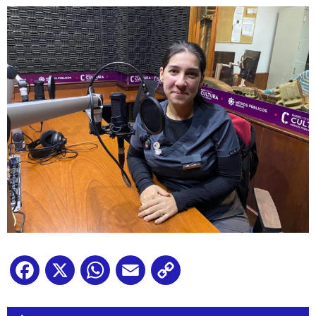
Facebook
X
WhatsApp
Email
Copy
Link
Reproductor