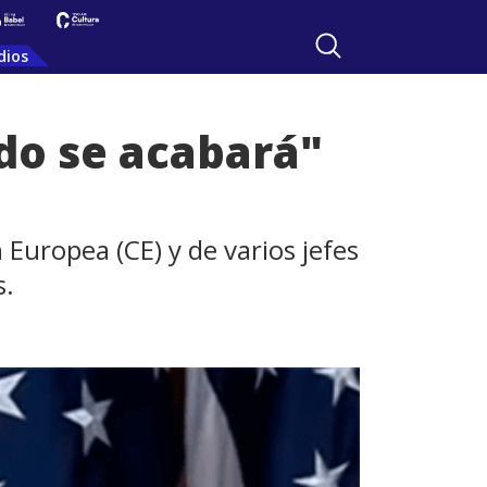
dios
do se acabará"
Europea (CE) y de varios jefes
s.