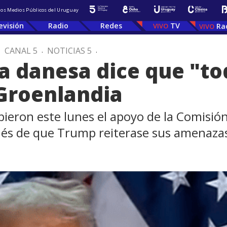
 los Medios Públicos del Uruguay
evisión
Radio
Redes
TV
Ra
.
CANAL 5
.
NOTICIAS 5
.
a danesa dice que "to
 Groenlandia
ieron este lunes el apoyo de la Comisión 
és de que Trump reiterase sus amenaza