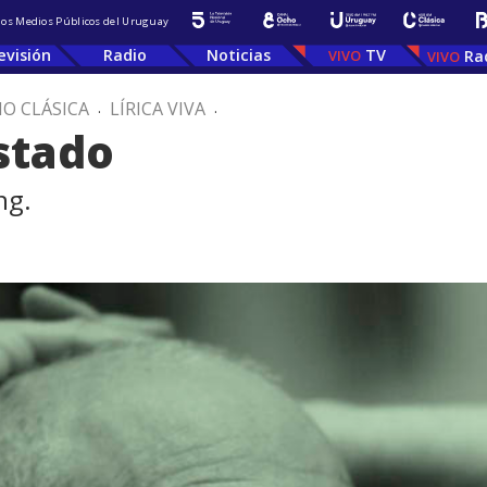
 los Medios Públicos del Uruguay
evisión
Radio
Noticias
TV
Ra
IO CLÁSICA
.
LÍRICA VIVA
.
Estado
ng.