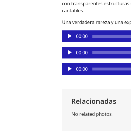
con transparentes estructuras 
cantables.
Una verdadera rareza y una exp
Reproductor
00:00
de
audio
Reproductor
00:00
de
audio
Reproductor
00:00
de
audio
Relacionadas
No related photos.