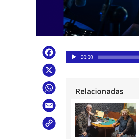
Reproductor
Facebook
de
00:00
audio
X
WhatsApp
Relacionadas
Email
Copy
Link