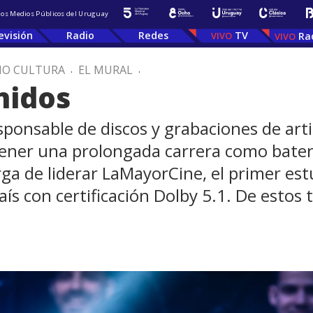
 los Medios Públicos del Uruguay
evisión
Radio
Redes
TV
Ra
IO CULTURA
.
EL MURAL
.
nidos
esponsable de discos y grabaciones de art
ener una prolongada carrera como bateri
arga de liderar LaMayorCine, el primer es
ís con certificación Dolby 5.1. De estos