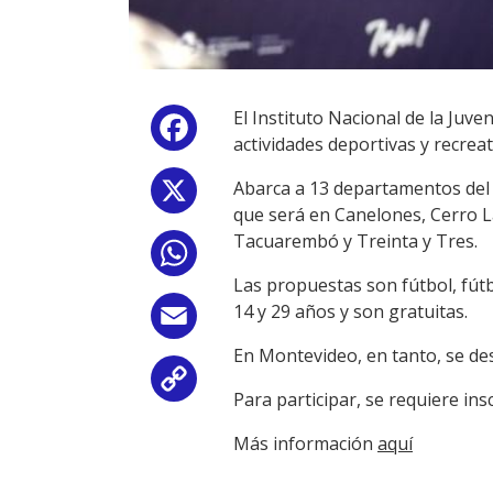
El Instituto Nacional de la Ju
Facebook
actividades deportivas y recreat
Abarca a 13 departamentos del in
X
que será en Canelones, Cerro La
Tacuarembó y Treinta y Tres.
WhatsApp
Las propuestas son fútbol, fútbo
14 y 29 años y son gratuitas.
Email
En Montevideo, en tanto, se des
Copy
Para participar, se requiere ins
Link
Más información
aquí