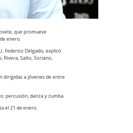
 Movete, que promueve
sde enero.
JU, Federico Delgado, explicó
 Rivera, Salto, Soriano,
án dirigidas a jóvenes de entre
ro: percusión, danza y zumba.
a el 21 de enero.