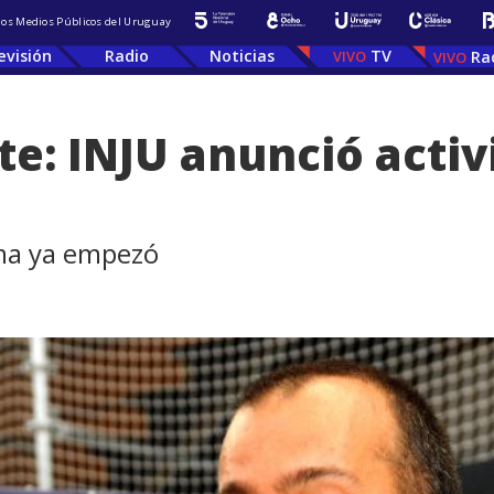
 los Medios Públicos del Uruguay
evisión
Radio
Noticias
TV
Ra
: INJU anunció activ
ama ya empezó