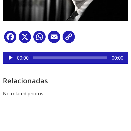
Facebook
X
WhatsApp
Email
Copy
Link
Reproductor
de
00:00
00:00
audio
Relacionadas
No related photos.