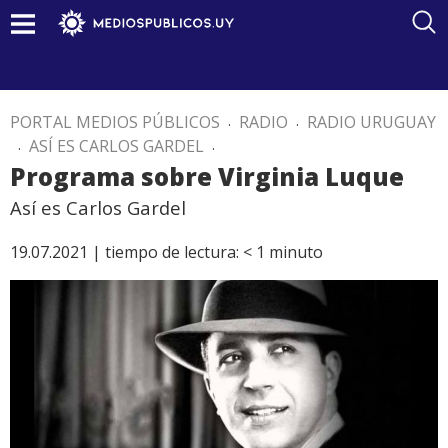
PORTAL MEDIOS PÚBLICOS
.
RADIO
.
RADIO URUGUAY
.
ASÍ ES CARLOS GARDEL
.
Programa sobre Virginia Luque
Así es Carlos Gardel
19.07.2021 |
tiempo de lectura:
< 1
minuto