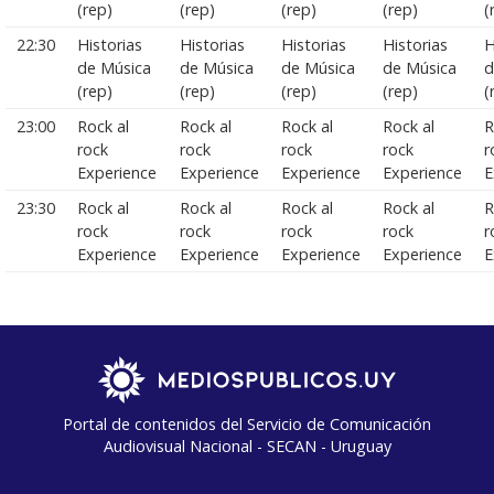
(rep)
(rep)
(rep)
(rep)
(
22:30
Historias
Historias
Historias
Historias
H
de Música
de Música
de Música
de Música
d
(rep)
(rep)
(rep)
(rep)
(
23:00
Rock al
Rock al
Rock al
Rock al
R
rock
rock
rock
rock
r
Experience
Experience
Experience
Experience
E
23:30
Rock al
Rock al
Rock al
Rock al
R
rock
rock
rock
rock
r
Experience
Experience
Experience
Experience
E
Portal de contenidos del Servicio de Comunicación
Audiovisual Nacional - SECAN - Uruguay