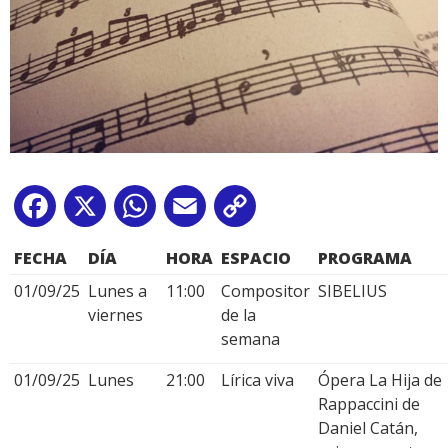
Facebook
X
WhatsApp
Email
Copy
Link
FECHA
DÍA
HORA
ESPACIO
PROGRAMA
01/09/25
Lunes a
11:00
Compositor
SIBELIUS
viernes
de la
semana
01/09/25
Lunes
21:00
Lírica viva
Ópera La Hija de
Rappaccini de
Daniel Catán,