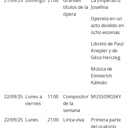
21/09/25
Domingo
21:00
Grandes
La Emperatriz
títulos de la
Josefina
ópera
Opereta en un
acto dividido en
ocho escenas.
Libreto de Paul
Knepler y de
Géza Herczeg.
Música de
Emmerich
Kálmán.
22/09/25
Lunes a
11:00
Compositor
MUSSORGSKY
viernes
de la
semana
22/09/25
Lunes
21:00
Lírica viva
Primera parte
del oratorio