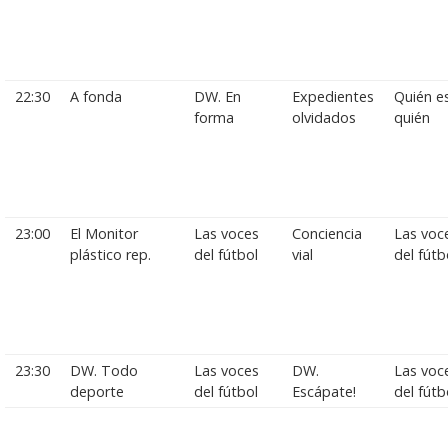
22:30
A fonda
DW. En
Expedientes
Quién e
forma
olvidados
quién
23:00
El Monitor
Las voces
Conciencia
Las voc
plástico rep.
del fútbol
vial
del fútb
23:30
DW. Todo
Las voces
DW.
Las voc
deporte
del fútbol
Escápate!
del fútb