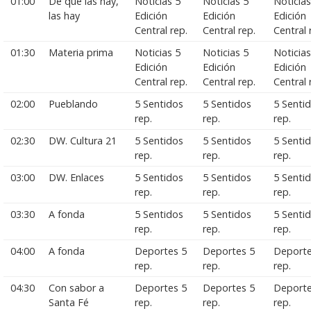
01:00
De que las hay,
Noticias 5
Noticias 5
Noticias
las hay
Edición
Edición
Edición
Central rep.
Central rep.
Central 
01:30
Materia prima
Noticias 5
Noticias 5
Noticias
Edición
Edición
Edición
Central rep.
Central rep.
Central 
02:00
Pueblando
5 Sentidos
5 Sentidos
5 Senti
rep.
rep.
rep.
02:30
DW. Cultura 21
5 Sentidos
5 Sentidos
5 Senti
rep.
rep.
rep.
03:00
DW. Enlaces
5 Sentidos
5 Sentidos
5 Senti
rep.
rep.
rep.
03:30
A fonda
5 Sentidos
5 Sentidos
5 Senti
rep.
rep.
rep.
04:00
A fonda
Deportes 5
Deportes 5
Deporte
rep.
rep.
rep.
04:30
Con sabor a
Deportes 5
Deportes 5
Deporte
Santa Fé
rep.
rep.
rep.