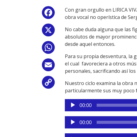
Con gran orgullo en LIRICA VIV
Facebook
obra vocal no operística de Ser
No cabe duda alguna que las fig
X
absolutos de mayor prominencia
desde aquel entonces.
WhatsApp
Para su propia desventura, la 
el cual favoreciera a otros mús
Email
personales, sacrificando así los
Nuestro ciclo examina la obra n
Copy
particularmente sus muy poco 
Link
Reproductor
00:00
de
audio
Reproductor
00:00
de
audio
Reproductor