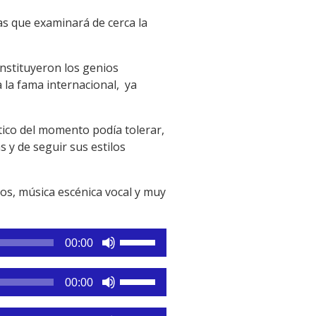
s que examinará de cerca la
onstituyeron los genios
 la fama internacional, ya
tico del momento podía tolerar,
 y de seguir sus estilos
ios, música escénica vocal y muy
Utiliza
00:00
las
teclas
Utiliza
00:00
de
las
flecha
teclas
Utiliza