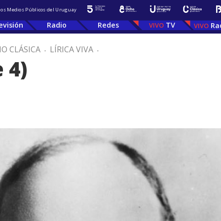
 los Medios Públicos del Uruguay
evisión
Radio
Redes
TV
Ra
IO CLÁSICA
.
LÍRICA VIVA
.
 4)