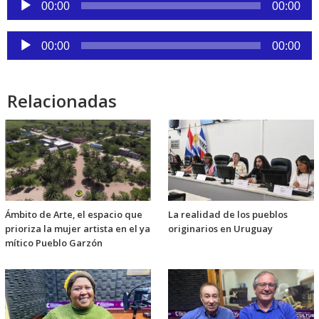
00:00
00:00
de
audio
Reproductor
00:00
00:00
de
audio
Relacionadas
Ámbito de Arte, el espacio que
La realidad de los pueblos
prioriza la mujer artista en el ya
originarios en Uruguay
mítico Pueblo Garzón