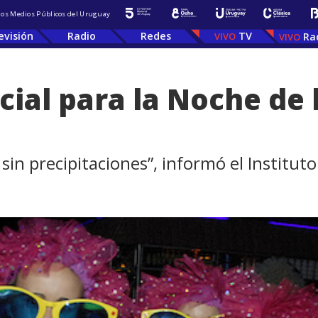
 los Medios Públicos del Uruguay
evisión
Radio
Redes
TV
Ra
cial para la Noche de 
 sin precipitaciones”, informó el Instit