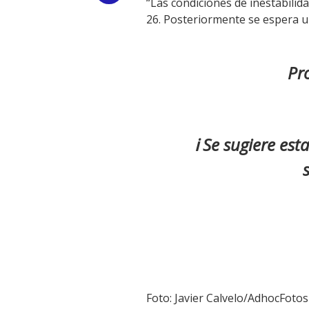
“Las condiciones de inestabilid
26. Posteriormente se espera u
Link
Pro
ℹ️ Se sugiere es
Foto: Javier Calvelo/AdhocFotos