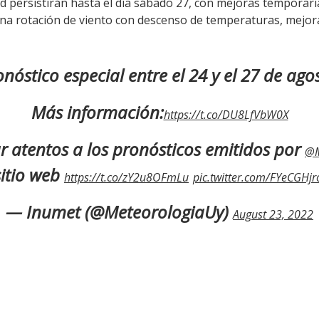
ad persistirán hasta el día sábado 27, con mejoras temporari
na rotación de viento con descenso de temperaturas, mejor
nóstico especial entre el 24 y el 27 de ago
Más información:
https://t.co/DU8LfVbW0X
tar atentos a los pronósticos emitidos por
@M
sitio web
https://t.co/zY2u8OFmLu
pic.twitter.com/FYeCGHjr
— Inumet (@MeteorologiaUy)
August 23, 2022