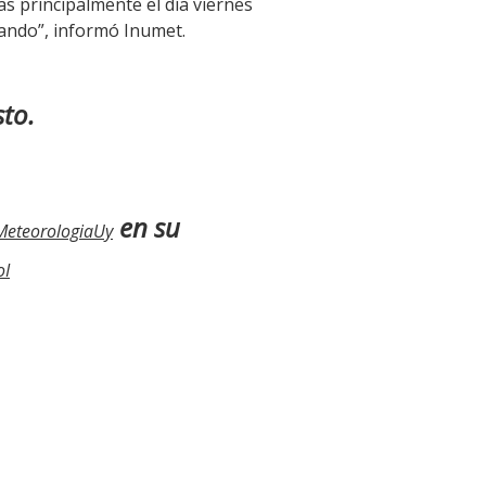
as principalmente el día viernes
ando”, informó Inumet.
sto.
en su
eteorologiaUy
oI