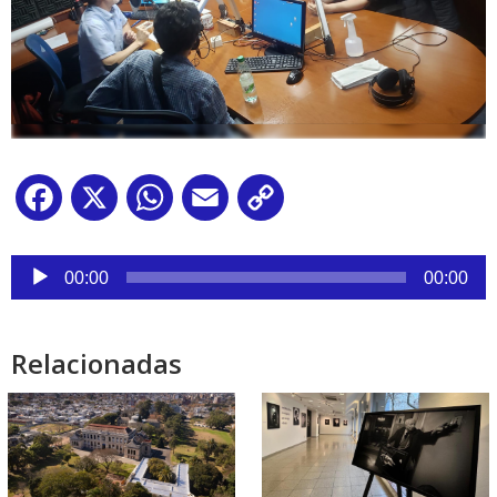
Facebook
X
WhatsApp
Email
Copy
Link
Reproductor
de
00:00
00:00
audio
Relacionadas