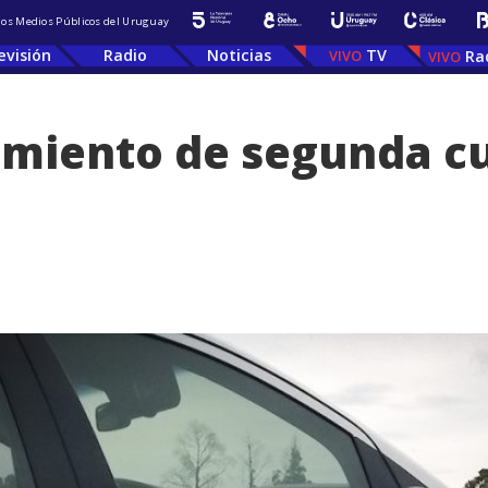
 los Medios Públicos del Uruguay
evisión
Radio
Noticias
TV
Ra
imiento de segunda c