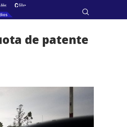
dios
uota de patente