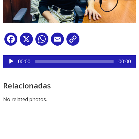
Facebook
X
WhatsApp
Email
Copy
Link
Reproductor
de
00:00
00:00
audio
Relacionadas
No related photos.