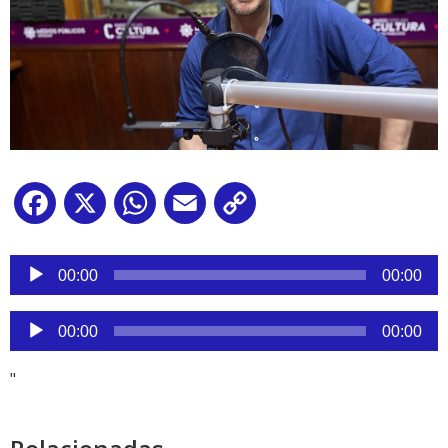
Facebook
X
WhatsApp
Email
Copy
Link
Reproductor
de
00:00
00:00
audio
Reproductor
00:00
00:00
de
audio
"