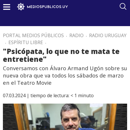
PORTAL MEDIOS PÚBLICOS
.
RADIO
.
RADIO URUGUAY
.
ESPÍRITU LIBRE
.
"Psicópata, lo que no te mata te
entretiene"
Conversamos con Álvaro Armand Ugón sobre su
nueva obra que va todos los sábados de marzo
en el Teatro Movie
07.03.2024 |
tiempo de lectura:
< 1
minuto