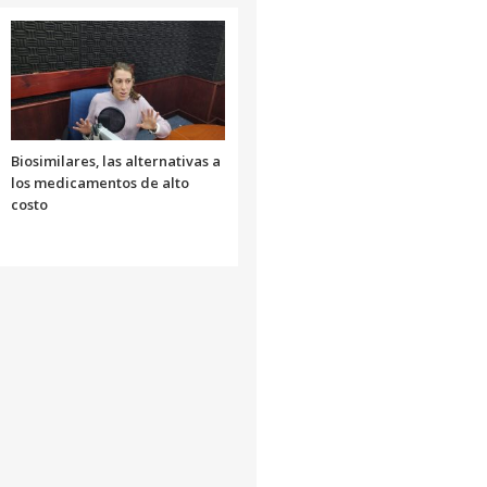
o
disminuir
el
volumen.
Biosimilares, las alternativas a
los medicamentos de alto
costo