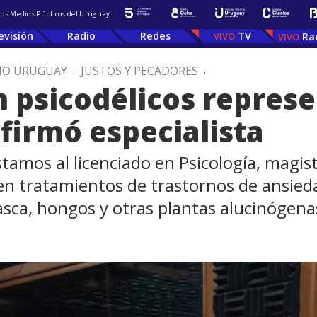
 los Medios Públicos del Uruguay
evisión
Radio
Redes
TV
Ra
IO URUGUAY
.
JUSTOS Y PECADORES
.
n psicodélicos repres
firmó especialista
tamos al licenciado en Psicología, magiste
 en tratamientos de trastornos de ansie
asca, hongos y otras plantas alucinógena