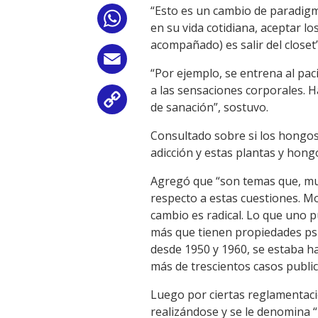
“Esto es un cambio de paradigm
WhatsApp
en su vida cotidiana, aceptar lo
acompañado) es salir del closet
Email
“Por ejemplo, se entrena al pac
a las sensaciones corporales. H
Copy
de sanación”, sostuvo.
Link
Consultado sobre si los hongos
adicción y estas plantas y hongo
Agregó que “son temas que, mu
respecto a estas cuestiones. M
cambio es radical. Lo que uno p
más que tienen propiedades ps
desde 1950 y 1960, se estaba ha
más de trescientos casos public
Luego por ciertas reglamentaci
realizándose y se le denomina 