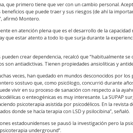
a, que primero tiene que ver con un cambio personal. Acepta
s beneficios que puede traer y sus riesgos (de ahí la importa
”, afirmó Montero.
iente en atención plena que es el desarrollo de la capacidad
ay que estar atento a todo lo que surja durante la experienc
 pueden crear dependencia, recalcó que “habitualmente se 
s son antiadictivas. Tienen propiedades ansiolíticas y antid
chas veces, han quedado en mundos desconocidos por los 
ontero sostuvo que, como psicólogo, concurrió durante años 
uede vivir en su proceso de sanación con respecto a la aya
icodélicas o enteogénicas es muy interesante. La SUPAP su
ciendo psicoterapia asistida por psicodélicos. En la revista 
ados donde se hacía terapia con LSD y psilocibina”, señaló.
ones estadounidenses se pausó la investigación pero la psi
“psicoterapia underground”.