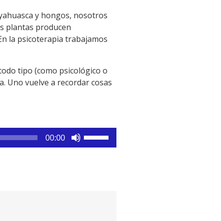
 ayahuasca y hongos, nosotros
as plantas producen
 En la psicoterapia trabajamos
todo tipo (como psicológico o
ia. Uno vuelve a recordar cosas
Utiliza
00:00
las
teclas
de
flecha
arriba/abajo
para
aumentar